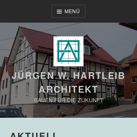
Zum
Inhalt
MENÜ
springen
JÜRGEN W. HARTLEIB
ARCHITEKT
BAUEN FÜR DIE ZUKUNFT
AKTUELL